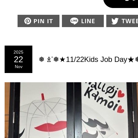
Pin this
2025
22
❅ ꊛᱸ❅★11/22Kids Job Day★
Nov