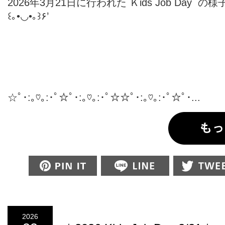
2026年3月21日に行われた Ｋids Job Day の
꒰｡•◡•｡꒱۶’
☆ﾟ･:｡♡｡:･ﾟ☆ﾟ･:｡♡｡:･ﾟ☆☆ﾟ･:｡♡｡:･ﾟ☆ﾟ･...
Pin this
2026