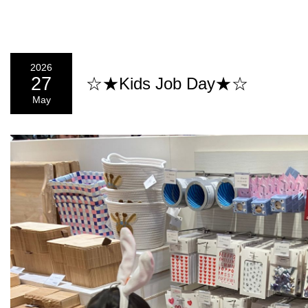
2026
27
☆★Kids Job Day★☆
May