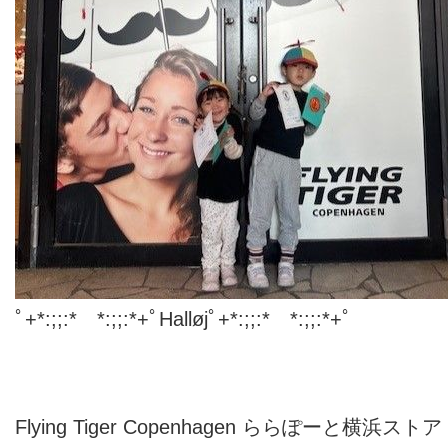
ﾟ+*:;;:* *:;;:*+ﾟHalløjﾟ+*:;;:* *:;;:*+ﾟ
Flying Tiger Copenhagen ららぽーと横浜スト