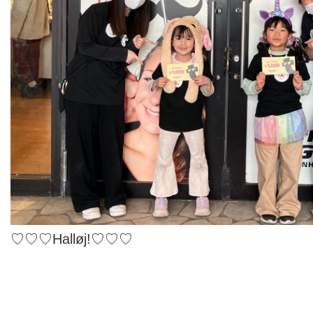
♡♡♡Halløj!♡♡♡