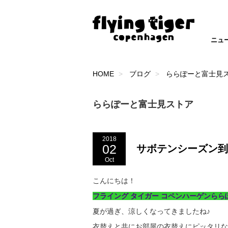
ニュ
HOME
ブログ
ららぽーと富士見
ららぽーと富士見ストア
2018
02
サボテンシーズン到
Oct
こんにちは！
フライング タイガー コペンハーゲンら
夏が過ぎ、涼しくなってきましたね♪
衣替えと共にお部屋の衣替えにピッタリな