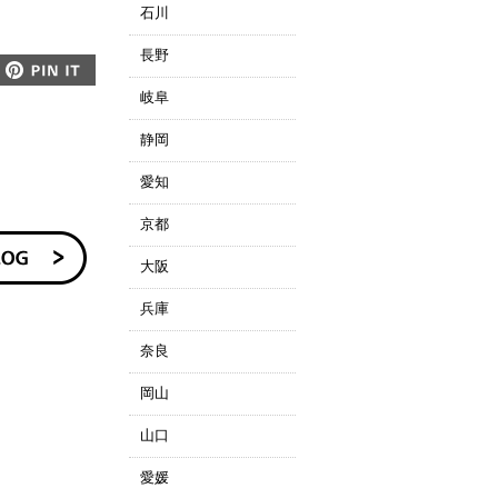
石川
長野
lineで送る
Pin this
岐阜
静岡
愛知
京都
大阪
兵庫
奈良
岡山
。
山口
愛媛