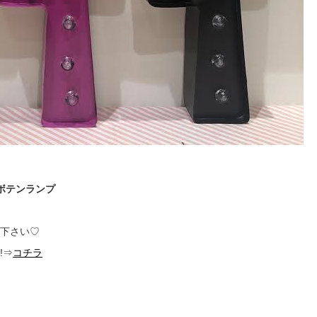
ボテンランプ
下さい♡
!⇒
コチラ