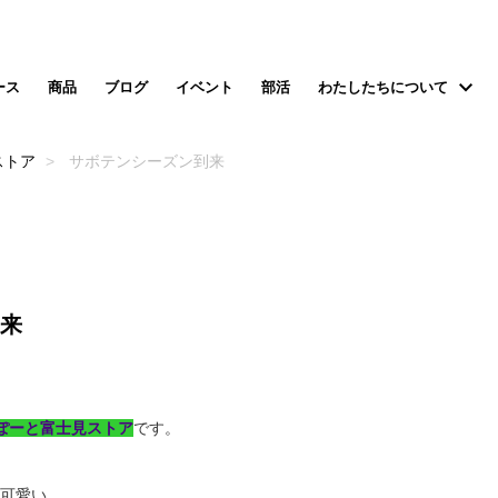
ース
商品
ブログ
イベント
部活
わたしたちについて
ストア
サボテンシーズン到来
来
らぽーと富士見ストア
です。
可愛い