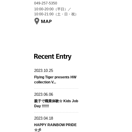
049-257-5350
10:00-20:00（平日）／
10:00-21:00（土・日・祝）
RECENT
2023.10.25
Flying Tiger presents HW
collection V...
2023.06.06
親子で職業体験☆ Kids Job
Day !!!!!!
2023.04.18
HAPPY RAINBOW PRIDE
☆彡