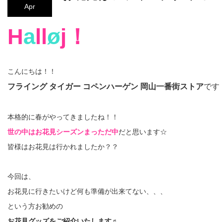
Apr
H
a
ll
ø
j！
こんにちは！！
フライング タイガー コペンハーゲン 岡山一番街ストア
です
本格的に春がやってきましたね！！
世の中はお花見シーズンまっただ中
だと思います☆
皆様はお花見は行かれましたか？？
今回は、
お花見に行きたいけど何も準備が出来てない、、、
という方お勧めの
お花見グッズをご紹介いたします♬